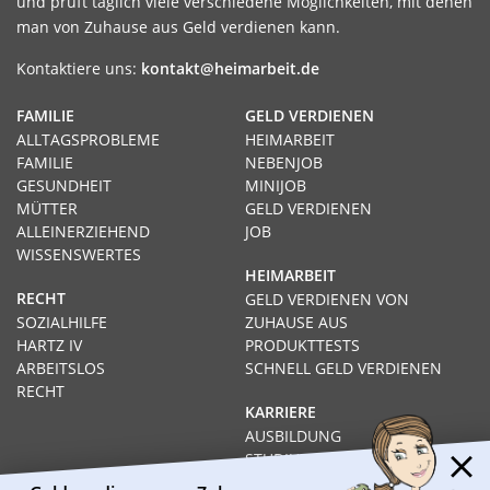
und prüft täglich viele verschiedene Möglichkeiten, mit denen
man von Zuhause aus Geld verdienen kann.
Kontaktiere uns:
kontakt@heimarbeit.de
FAMILIE
GELD VERDIENEN
ALLTAGSPROBLEME
HEIMARBEIT
FAMILIE
NEBENJOB
GESUNDHEIT
MINIJOB
MÜTTER
GELD VERDIENEN
ALLEINERZIEHEND
JOB
WISSENSWERTES
HEIMARBEIT
RECHT
GELD VERDIENEN VON
SOZIALHILFE
ZUHAUSE AUS
HARTZ IV
PRODUKTTESTS
ARBEITSLOS
SCHNELL GELD VERDIENEN
RECHT
KARRIERE
AUSBILDUNG
STUDIUM
FERNSTUDIUM