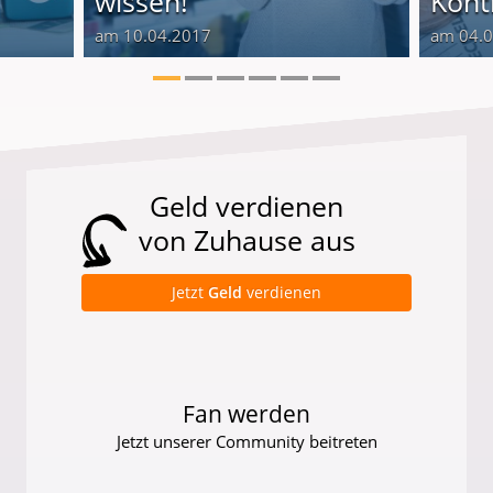
wissen!
Kont
am 10.04.2017
am 04.
Geld verdienen
von Zuhause aus
Jetzt
Geld
verdienen
Fan werden
Jetzt unserer Community beitreten