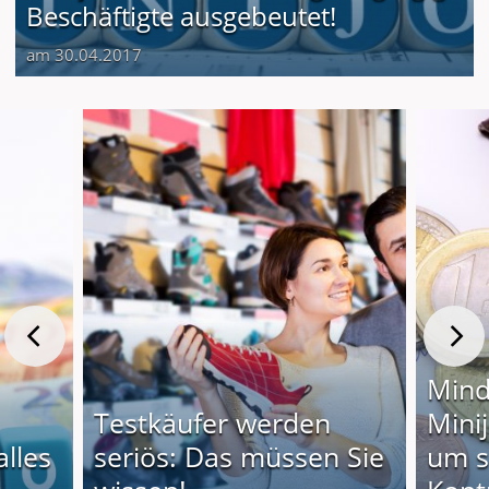
Beschäftigte ausgebeutet!
am 30.04.2017
Mind
Testkäufer werden
Mini
alles
seriös: Das müssen Sie
um s