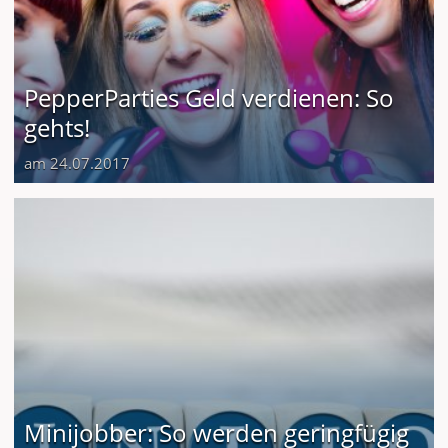
PepperParties Geld verdienen: So
gehts!
am 24.07.2017
Minijobber: So werden geringfügig