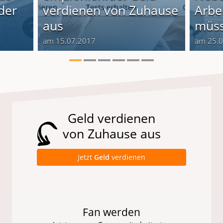
der
verdienen von Zuhause
Arbei
aus
müss
am 15.07.2017
am 25.
Geld verdienen
von Zuhause aus
Jetzt
Geld
verdienen
Fan werden