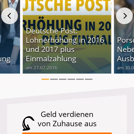
Deutsche Post:
Lohnerhöhung in 2016
Pors
und 2017 plus
Nebe
ung
Einmalzahlung
Ausb
am 27.07.2016
am 30.
Geld verdienen
von Zuhause aus