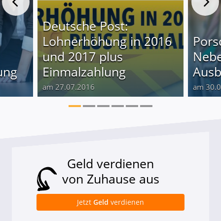
Deutsche Post:
Lohnerhöhung in 2016
Pors
und 2017 plus
Nebe
ung
Einmalzahlung
Ausb
am 27.07.2016
am 30.
Geld verdienen
von Zuhause aus
Jetzt
Geld
verdienen