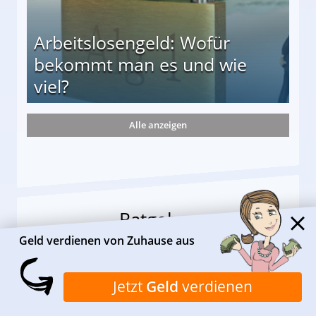
Arbeitslosengeld: Wofür
bekommt man es und wie
viel?
Alle anzeigen
s und wie viel?
Ratgeber
Das interessiert unsere Leser am meisten
Geld verdienen von Zuhause aus
Jetzt
Geld
verdienen