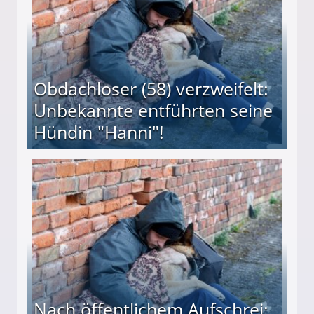
Obdachloser (58) verzweifelt:
Unbekannte entführten seine
Hündin "Hanni"!
te entführten seine Hündin "Hanni"!
Nach öffentlichem Aufschrei: