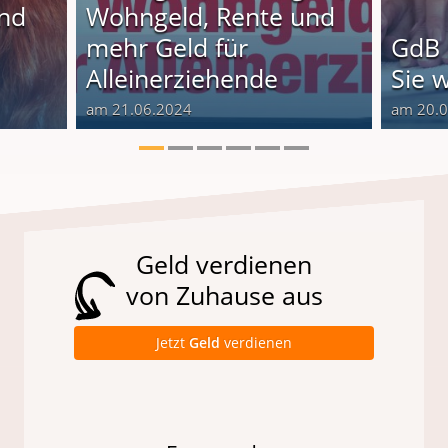
und
Wohngeld, Rente und
o
mehr Geld für
GdB 
Alleinerziehende
Sie 
am 21.06.2024
am 20.
Geld verdienen
von Zuhause aus
Jetzt
Geld
verdienen