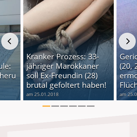
Kranker Prozess: 33-
Geri
le:
jähriger Marokkaner
(20, 
cheru
soll Ex-Freundin (28)
ermo
brutal gefoltert haben!
Flüch
am 25.01.2018
am 25.