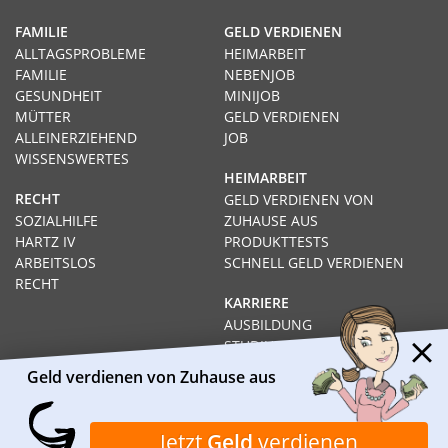
FAMILIE
GELD VERDIENEN
ALLTAGSPROBLEME
HEIMARBEIT
FAMILIE
NEBENJOB
GESUNDHEIT
MINIJOB
MÜTTER
GELD VERDIENEN
ALLEINERZIEHEND
JOB
WISSENSWERTES
HEIMARBEIT
RECHT
GELD VERDIENEN VON
SOZIALHILFE
ZUHAUSE AUS
HARTZ IV
PRODUKTTESTS
ARBEITSLOS
SCHNELL GELD VERDIENEN
RECHT
KARRIERE
AUSBILDUNG
STUDIUM
FERNSTUDIUM
Geld verdienen von Zuhause aus
GEHÄLTER
Impressum
Datenschutz
Kontakt
Über Heimarbeit.de
Jetzt
Geld
verdienen