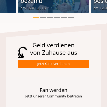
bezahlt!
posi
am 15.01.2018
am 12.
Geld verdienen
von Zuhause aus
Jetzt
Geld
verdienen
Fan werden
Jetzt unserer Community beitreten