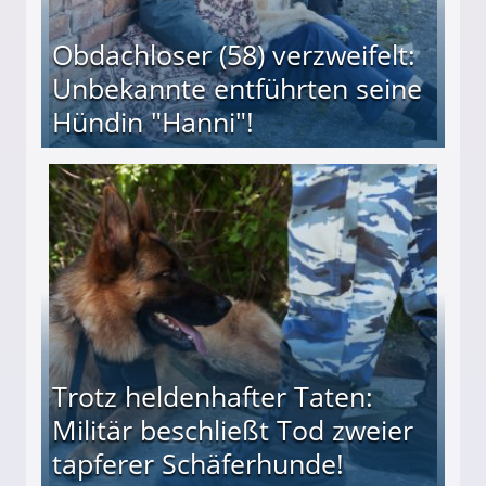
Obdachloser (58) verzweifelt:
Unbekannte entführten seine
Hündin "Hanni"!
te entführten seine Hündin "Hanni"!
Trotz heldenhafter Taten:
Militär beschließt Tod zweier
tapferer Schäferhunde!