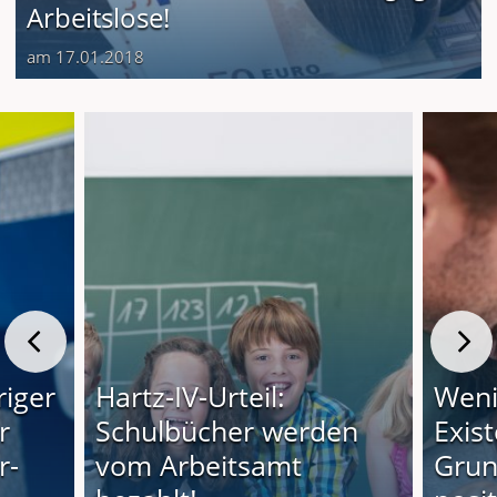
Arbeitslose!
am 17.01.2018
riger
Hartz-IV-Urteil:
Weni
r
Schulbücher werden
Exis
r-
vom Arbeitsamt
Grun