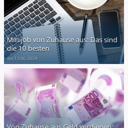
Minijob von Zuhause aus: Das sind
die 10 besten
am 13.06.2024
Von Zuhause aus Geld verdienen: