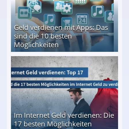
Geld verdienen mit Apps: Das
sind die 10 besten
Möglichkeiten
10 besten Möglichkeiten
Im Internet Geld verdienen: Die
17 besten Möglichkeiten