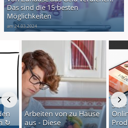
Das sind die 15 besten
Möglichkeiten
am 24.03.2024
Sehr
den
Arbeiten von zu Hause
Onli
n ↻
aus - Diese
Produ