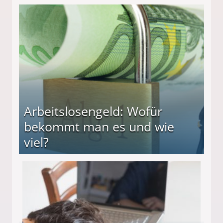
Arbeitslosengeld: Wofür
bekommt man es und wie
viel?
s und wie viel?