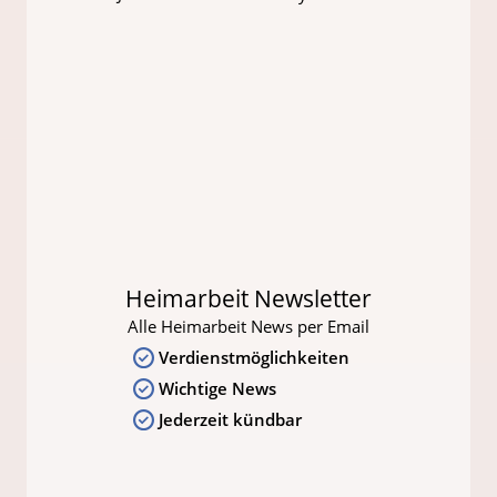
Heimarbeit Newsletter
Alle Heimarbeit News per Email
Verdienstmöglichkeiten
Wichtige News
Jederzeit kündbar