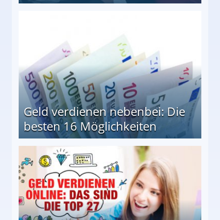
en Möglichkeiten
Geld verdienen nebenbei: Die
besten 16 Möglichkeiten
 Möglichkeiten