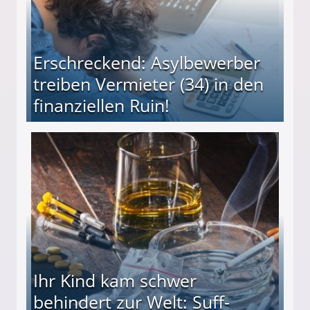
Erschreckend: Asylbewerber
treiben Vermieter (34) in den
finanziellen Ruin!
ieter (34) in den finanziellen Ruin!
Ihr Kind kam schwer
behindert zur Welt: Suff-