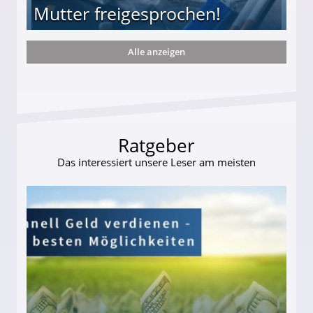
Mutter freigesprochen!
Alle anzeigen
 Suff-Mutter freigesprochen!
Ratgeber
Das interessiert unsere Leser am meisten