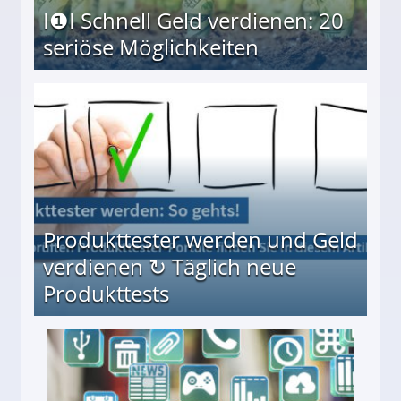
I❶I Schnell Geld verdienen: 20
seriöse Möglichkeiten
Möglichkeiten
Produkttester werden und Geld
verdienen ↻ Täglich neue
Produkttests
en ↻ Täglich neue Produkttests