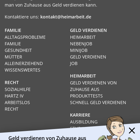
man von Zuhause aus Geld verdienen kann.
Kontaktiere uns:
kontakt@heimarbeit.de
FAMILIE
GELD VERDIENEN
ALLTAGSPROBLEME
HEIMARBEIT
FAMILIE
NEBENJOB
GESUNDHEIT
MINIJOB
MÜTTER
GELD VERDIENEN
ALLEINERZIEHEND
JOB
WISSENSWERTES
HEIMARBEIT
RECHT
GELD VERDIENEN VON
SOZIALHILFE
ZUHAUSE AUS
HARTZ IV
PRODUKTTESTS
ARBEITSLOS
SCHNELL GELD VERDIENEN
RECHT
KARRIERE
AUSBILDUNG
STUDIUM
FERNSTUDIUM
Geld verdienen von Zuhause aus