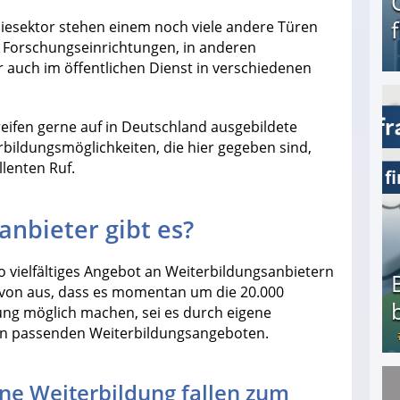
miesektor stehen einem noch viele andere Türen
d Forschungseinrichtungen, in anderen
r auch im öffentlichen Dienst in verschiedenen
Geld verdienen als Tagger für Netflix
ifen gerne auf in Deutschland ausgebildete
rbildungsmöglichkeiten, die hier gegeben sind,
lenten Ruf.
nbieter gibt es?
o vielfältiges Angebot an Weiterbildungsanbietern
avon aus, dass es momentan um die 20.000
dung möglich machen, sei es durch eigene
on passenden Weiterbildungsangeboten.
ine Weiterbildung fallen zum
Bezahlte Umfragen - Die besten Anbieter