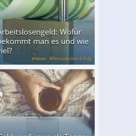
Arbeitslosengeld: Wofür
bekommt man es und wie
iel?
News
Persönlicher Erfolg
ie viel?