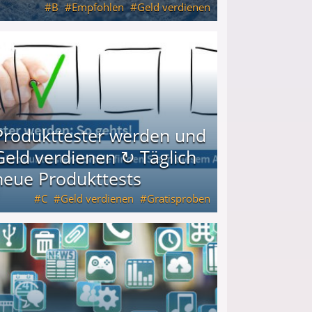
B
Empfohlen
Geld verdienen
keiten
Produkttester werden und
Geld verdienen ↻ Täglich
neue Produkttests
C
Geld verdienen
Gratisproben
glich neue Produkttests