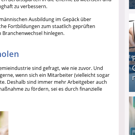
nghaft zu verbessern.
I❶I Schnell Geld verdienen: 20 seriöse Möglich
ufmännischen Ausbildung im Gepäck über
sche Fortbildungen zum staatlich geprüften
n Branchenwechsel hinlegen.
holen
emieindustrie sind gefragt, wie nie zuvor. Und
erne, wenn sich ein Mitarbeiter (vielleicht sogar
hte. Deshalb sind immer mehr Arbeitgeber auch
maßnahme zu fördern, sei es durch finanzielle
Produkttester werden und Geld verdienen ↻ Tä