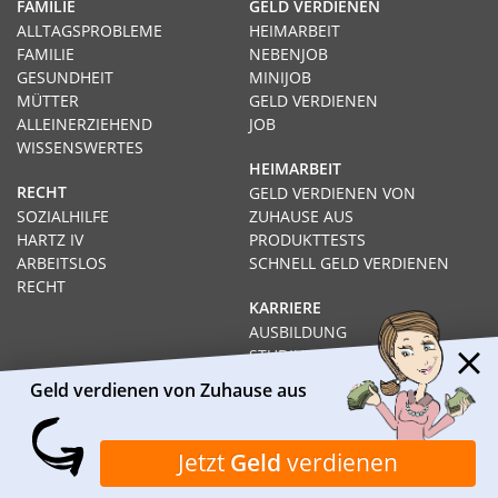
FAMILIE
GELD VERDIENEN
ALLTAGSPROBLEME
HEIMARBEIT
FAMILIE
NEBENJOB
GESUNDHEIT
MINIJOB
MÜTTER
GELD VERDIENEN
ALLEINERZIEHEND
JOB
WISSENSWERTES
HEIMARBEIT
RECHT
GELD VERDIENEN VON
SOZIALHILFE
ZUHAUSE AUS
HARTZ IV
PRODUKTTESTS
ARBEITSLOS
SCHNELL GELD VERDIENEN
RECHT
KARRIERE
AUSBILDUNG
STUDIUM
FERNSTUDIUM
Geld verdienen von Zuhause aus
GEHÄLTER
Impressum
Datenschutz
Kontakt
Über Heimarbeit.de
Jetzt
Geld
verdienen
© 2026
I❶I Heimarbeit.de