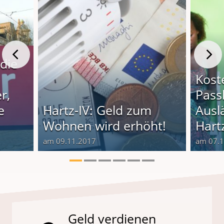
 die
Kost
r,
Pass
e
Hartz-IV: Geld zum
Ausl
Wohnen wird erhöht!
Hart
am 09.11.2017
am 07.
Geld verdienen