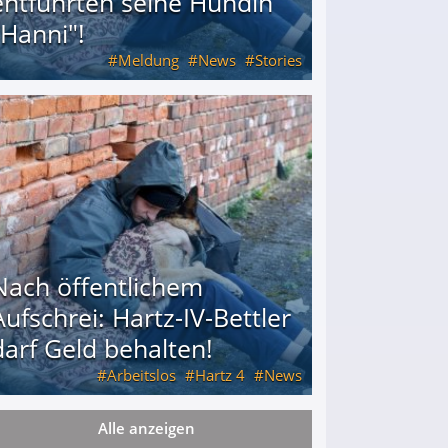
entführten seine Hündin
"Hanni"!
Meldung
News
Stories
ührten seine Hündin "Hanni"!
Nach öffentlichem
Aufschrei: Hartz-IV-Bettler
darf Geld behalten!
Arbeitslos
Hartz 4
News
Alle anzeigen
arf Geld behalten!