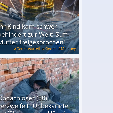
Ihr Kind kam schwer
behindert zur Welt: Suff-
Mutter freigesprochen!
Gerichtsurteil
Kinder
Meldung
Mutter freigesprochen!
Obdachloser (58)
verzweifelt: Unbekannte