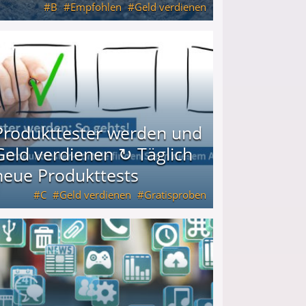
B
Empfohlen
Geld verdienen
keiten
Produkttester werden und
Geld verdienen ↻ Täglich
neue Produkttests
C
Geld verdienen
Gratisproben
glich neue Produkttests