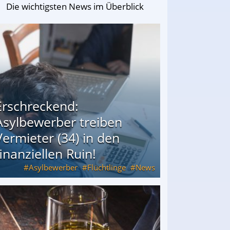
Die wichtigsten News im Überblick
Erschreckend:
Asylbewerber treiben
Vermieter (34) in den
finanziellen Ruin!
Asylbewerber
Flüchtlinge
News
34) in den finanziellen Ruin!