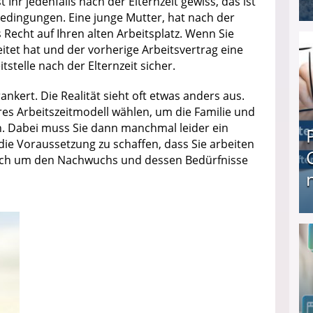
t Ihr jedenfalls nach der Elternzeit gewiss, das ist
 Bedingungen. Eine junge Mutter, hat nach der
echt auf Ihren alten Arbeitsplatz. Wenn Sie
I❶I Schnell Geld verdienen: 20 seriöse Möglich
itet hat und der vorherige Arbeitsvertrag eine
eitstelle nach der Elternzeit sicher.
nkert. Die Realität sieht oft etwas anders aus.
es Arbeitszeitmodell wählen, um die Familie und
. Dabei muss Sie dann manchmal leider ein
ie Voraussetzung zu schaffen, dass Sie arbeiten
 sich um den Nachwuchs und dessen Bedürfnisse
Produkttester werden und Geld verdienen ↻ Tä