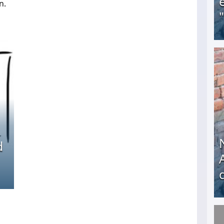
n.
Obdachloser (58) verzweifelt: Unbekannte entf
d
Nach öffentlichem Aufschrei: Hartz-IV-Bettler d