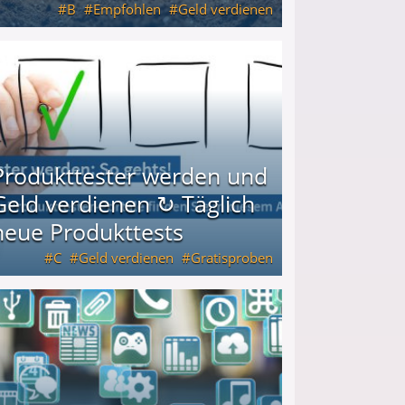
B
Empfohlen
Geld verdienen
keiten
Produkttester werden und
Geld verdienen ↻ Täglich
neue Produkttests
C
Geld verdienen
Gratisproben
glich neue Produkttests