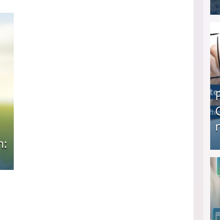
I❶I Schnell Geld verdienen: 20 seriöse Möglich
n:
Produkttester werden und Geld verdienen ↻ Tä