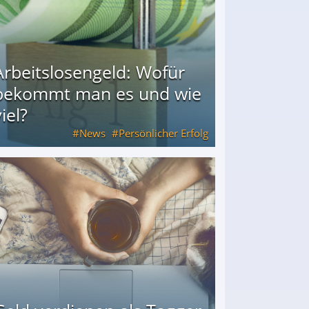
Arbeitslosengeld: Wofür
bekommt man es und wie
iel?
News
Persönlicher Erfolg
ie viel?