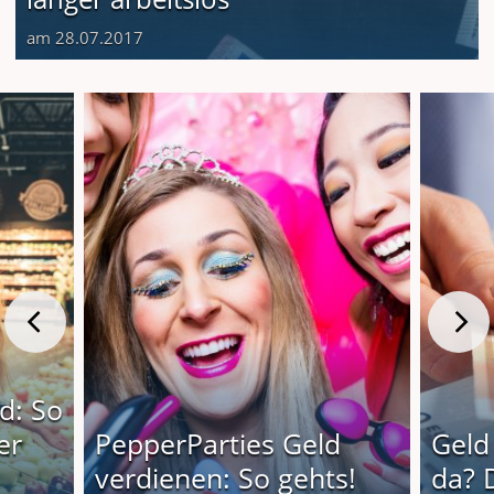
am 28.07.2017
d: So
er
PepperParties Geld
Geld
verdienen: So gehts!
da? 