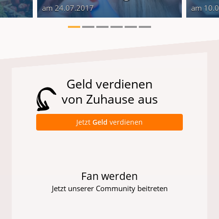
am 24.07.2017
am 10.
Geld verdienen
von Zuhause aus
Jetzt
Geld
verdienen
Fan werden
Jetzt unserer Community beitreten