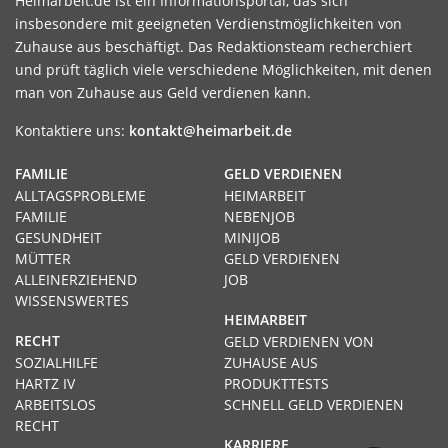
Heimarbeit.de ist ein Informationsportal, das sich
insbesondere mit geeigneten Verdienstmöglichkeiten von
Zuhause aus beschäftigt. Das Redaktionsteam recherchiert
und prüft täglich viele verschiedene Möglichkeiten, mit denen
man von Zuhause aus Geld verdienen kann.
Kontaktiere uns:
kontakt@heimarbeit.de
FAMILIE
GELD VERDIENEN
ALLTAGSPROBLEME
HEIMARBEIT
FAMILIE
NEBENJOB
GESUNDHEIT
MINIJOB
MÜTTER
GELD VERDIENEN
ALLEINERZIEHEND
JOB
WISSENSWERTES
HEIMARBEIT
RECHT
GELD VERDIENEN VON
SOZIALHILFE
ZUHAUSE AUS
HARTZ IV
PRODUKTTESTS
ARBEITSLOS
SCHNELL GELD VERDIENEN
RECHT
KARRIERE