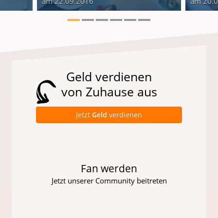
am 22.09.2016
am 20.
Geld verdienen
von Zuhause aus
Jetzt
Geld
verdienen
Fan werden
Jetzt unserer Community beitreten