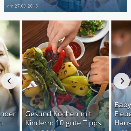
am 27.09.2016
Baby
inder
Gesund Kochen mit
Fieb
n
Kindern: 10 gute Tipps
Haus