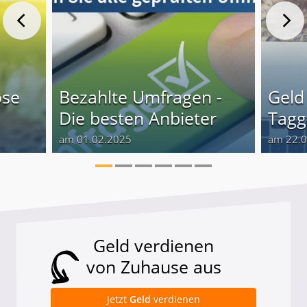
öse
Bezahlte Umfragen -
Geld
Die besten Anbieter
Tagge
am 01.02.2025
am 22.
Geld verdienen
von Zuhause aus
Jetzt
Geld
verdienen