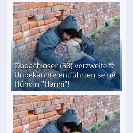
 Suff-Mutter freigesprochen!
Obdachloser (58) verzweifelt:
Unbekannte entführten seine
Hündin "Hanni"!
te entführten seine Hündin "Hanni"!