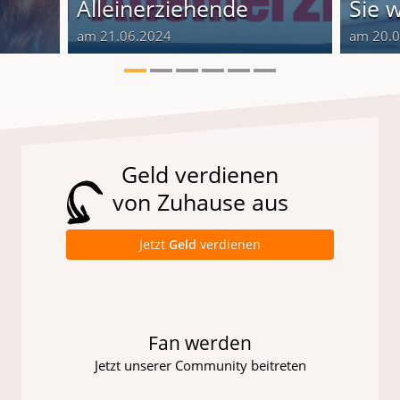
Alleinerziehende
Sie 
am 21.06.2024
am 20.
Geld verdienen
von Zuhause aus
Jetzt
Geld
verdienen
Fan werden
Jetzt unserer Community beitreten