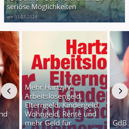
seriöse Möglichkeiten
am 01.07.2024
Mehr Hartz IV,
Arbeitslosengeld,
Elterngeld, Kindergeld,
und
Wohngeld, Rente und
o
mehr Geld für
GdB 