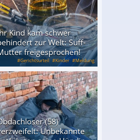
Ihr Kind kam schwer
behindert zur Welt: Suff-
Mutter freigesprochen!
Gerichtsurteil
Kinder
Meldung
Mutter freigesprochen!
Obdachloser (58)
verzweifelt: Unbekannte