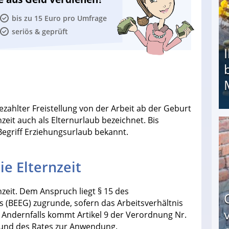
bis zu 15 Euro pro Umfrage
seriös & geprüft
zahlter Freistellung von der Arbeit ab der Geburt
nzeit auch als Elternurlaub bezeichnet. Bis
Begriff Erziehungsurlaub bekannt.
Ihr Kind kam schwer behindert zur Welt: Suff-
e Elternzeit
zeit. Dem Anspruch liegt § 15 des
s (BEEG) zugrunde, sofern das Arbeitsverhältnis
Andernfalls kommt Artikel 9 der Verordnung Nr.
und des Rates zur Anwendung.