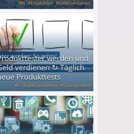
B
Empfohlen
Geld verdienen
keiten
Produkttester werden und
Geld verdienen ↻ Täglich
neue Produkttests
C
Geld verdienen
Gratisproben
glich neue Produkttests