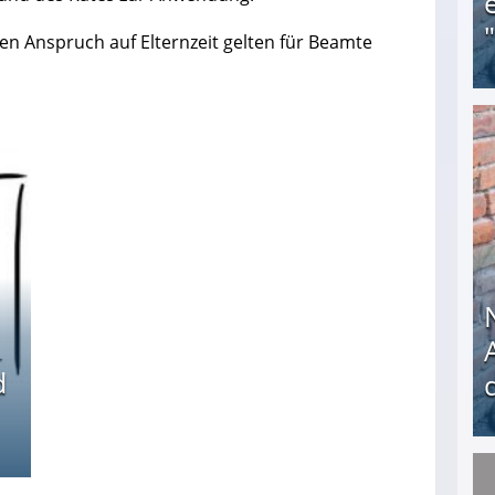
 Anspruch auf Elternzeit gelten für Beamte
Obdachloser (58) verzweifelt: Unbekannte entf
d
Nach öffentlichem Aufschrei: Hartz-IV-Bettler d