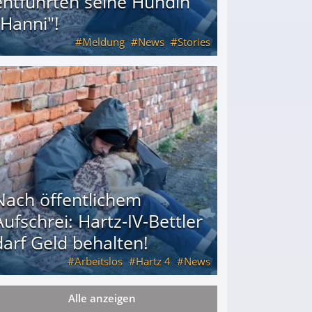
entführten seine Hündin
"Hanni"!
Meldung
News
Stories
ührten seine Hündin "Hanni"!
Nach öffentlichem
Aufschrei: Hartz-IV-Bettler
darf Geld behalten!
Arbeitslos
Hartz 4
News
Alle anzeigen
arf Geld behalten!