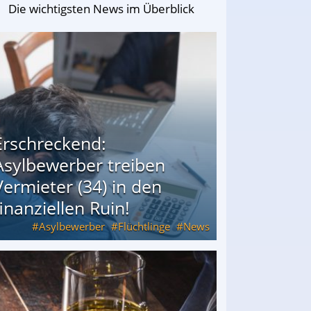
Die wichtigsten News im Überblick
Erschreckend:
Asylbewerber treiben
Vermieter (34) in den
finanziellen Ruin!
Asylbewerber
Flüchtlinge
News
34) in den finanziellen Ruin!