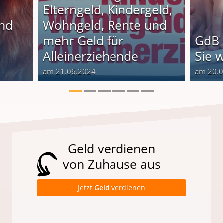
Elterngeld, Kindergeld,
und
Wohngeld, Rente und
o
mehr Geld für
GdB 
Alleinerziehende
Sie 
am 21.06.2024
am 20.
Geld verdienen
von Zuhause aus
Jetzt
Geld
verdienen