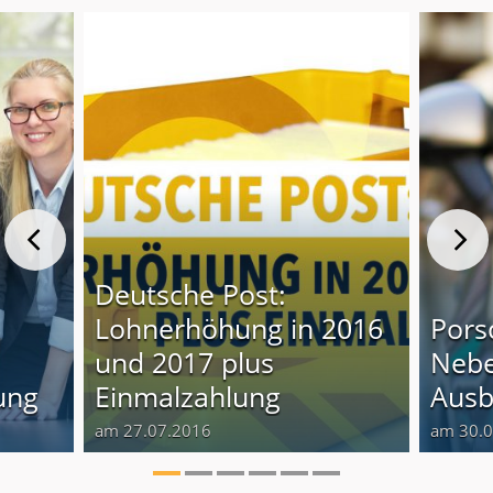
Deutsche Post:
Lohnerhöhung in 2016
Pors
und 2017 plus
Nebe
ung
Einmalzahlung
Ausb
am 27.07.2016
am 30.