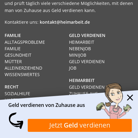
und prüft täglich viele verschiedene Möglichkeiten, mit denen
man von Zuhause aus Geld verdienen kann.
Kontaktiere uns:
kontakt@heimarbeit.de
FAMILIE
GELD VERDIENEN
ALLTAGSPROBLEME
HEIMARBEIT
FAMILIE
NEBENJOB
GESUNDHEIT
MINIJOB
MÜTTER
GELD VERDIENEN
ALLEINERZIEHEND
JOB
WISSENSWERTES
HEIMARBEIT
RECHT
GELD VERDIENEN VON
SOZIALHILFE
ZUHAUSE AUS
HARTZ IV
PRODUKTTESTS
Geld verdienen von Zuhause aus
ARBEITSLOS
SCHNELL GELD VERDIENEN
RECHT
KARRIERE
Jetzt
Geld
verdienen
AUSBILDUNG
STUDIUM