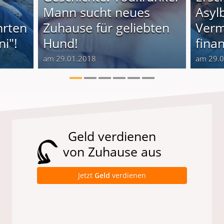
Mann sucht neues
Asyl
hrten
Zuhause für geliebten
Verm
i"!
Hund!
finan
am 29.01.2018
am 29.
Geld verdienen
von Zuhause aus
Jetzt
Geld
verdienen