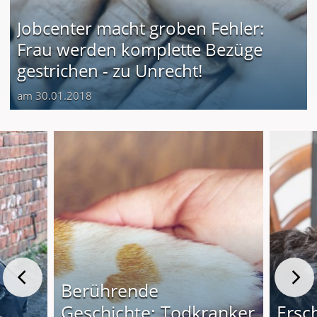
Jobcenter macht groben Fehler:
Frau werden komplette Bezüge
gestrichen - zu Unrecht!
am 30.01.2018
Berührende
Geschichte: Todkranker
Ersc