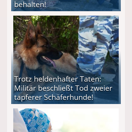
behalten!
ttler darf Geld behalten!
Trotz heldenhafter Taten:
Militär beschließt Tod zweier
tapferer Schäferhunde!
ießt Tod zweier tapferer Schäferhunde!