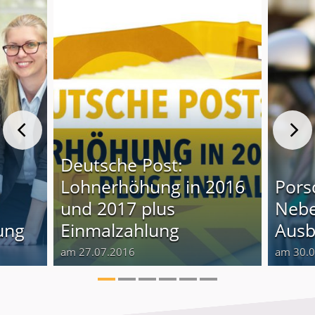
Deutsche Post:
Lohnerhöhung in 2016
Pors
und 2017 plus
Nebe
ung
Einmalzahlung
Ausb
am 27.07.2016
am 30.