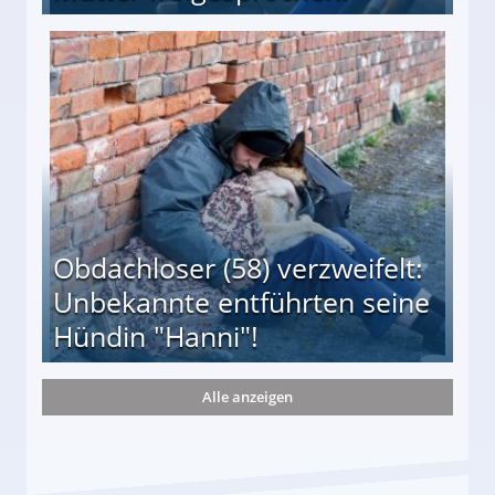
 Suff-Mutter freigesprochen!
Obdachloser (58) verzweifelt:
Unbekannte entführten seine
Hündin "Hanni"!
Alle anzeigen
te entführten seine Hündin "Hanni"!