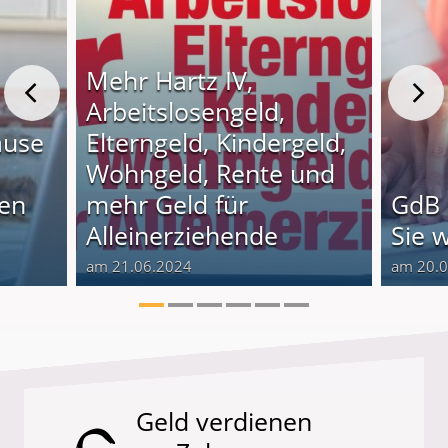
Mehr Hartz IV,
Arbeitslosengeld,
ause
Elterngeld, Kindergeld,
Wohngeld, Rente und
nen
mehr Geld für
GdB 
Alleinerziehende
Sie 
am 21.06.2024
am 20.
Geld verdienen