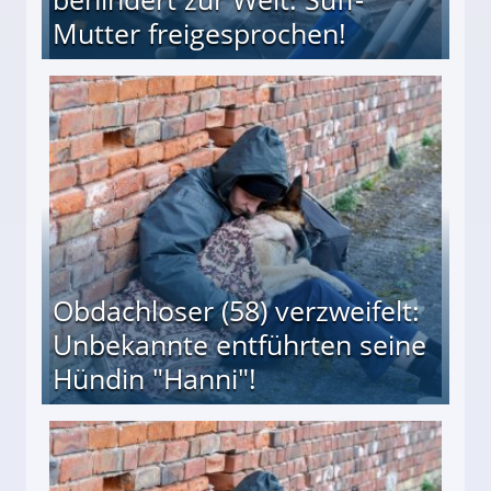
Mutter freigesprochen!
 Suff-Mutter freigesprochen!
Obdachloser (58) verzweifelt:
Unbekannte entführten seine
Hündin "Hanni"!
te entführten seine Hündin "Hanni"!