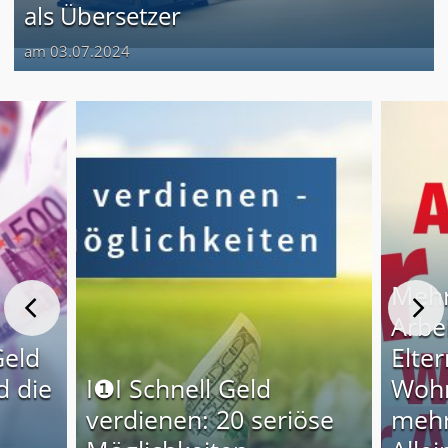
als Übersetzer
am 03.07.2024
Mehr
Arbe
Geld
Elter
d die
I❶I Schnell Geld
Wohn
verdienen: 20 seriöse
mehr