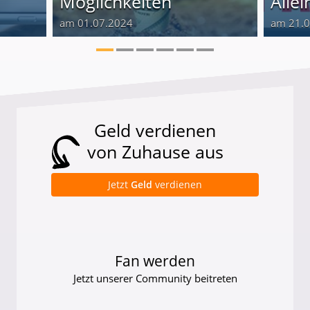
Möglichkeiten
Alle
am 01.07.2024
am 21.
Geld verdienen
von Zuhause aus
Jetzt
Geld
verdienen
Fan werden
Jetzt unserer Community beitreten