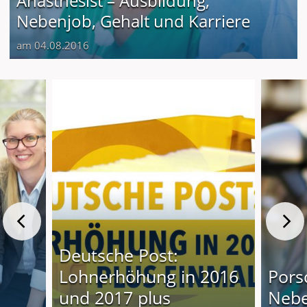
Anästhesist – Ausbildung,
Nebenjob, Gehalt und Karriere
am 04.08.2016
Deutsche Post:
Lohnerhöhung in 2016
Pors
und 2017 plus
Nebe