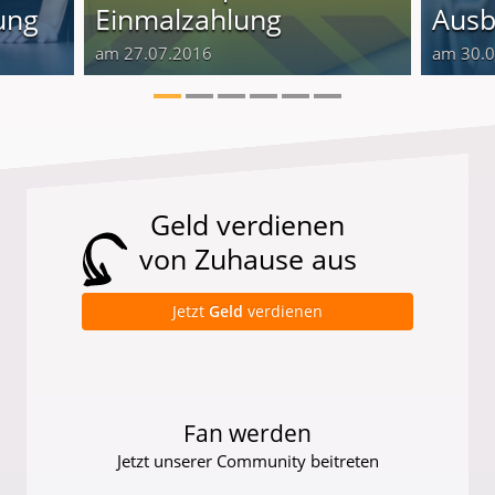
ung
Einmalzahlung
Ausb
am 27.07.2016
am 30.
Geld verdienen
von Zuhause aus
Jetzt
Geld
verdienen
Fan werden
Jetzt unserer Community beitreten