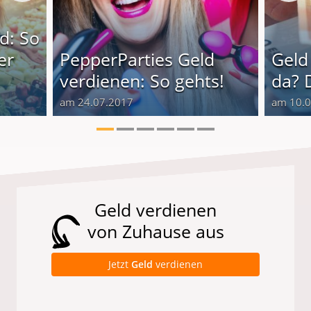
d: So
er
PepperParties Geld
Geld
verdienen: So gehts!
da? 
am 24.07.2017
am 10.
Geld verdienen
von Zuhause aus
Jetzt
Geld
verdienen