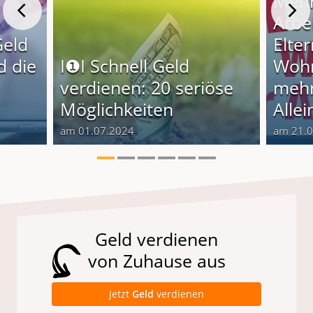
Mehr
Arbe
Geld
Elter
d die
I❶I Schnell Geld
Wohn
verdienen: 20 seriöse
mehr
Möglichkeiten
Alle
am 01.07.2024
am 21.
Geld verdienen
von Zuhause aus
Jetzt
Geld
verdienen