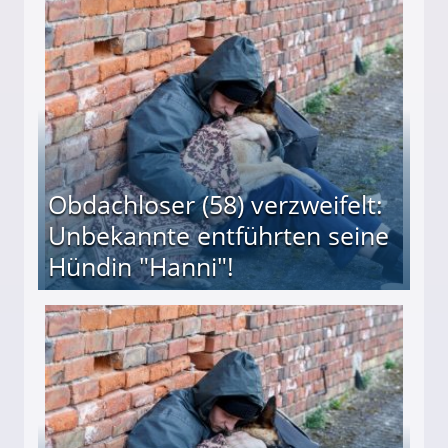
 Suff-Mutter freigesprochen!
Obdachloser (58) verzweifelt:
Unbekannte entführten seine
Hündin "Hanni"!
te entführten seine Hündin "Hanni"!