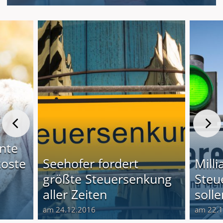
nte
koste
Seehofer fordert
Mill
größte Steuersenkung
Steu
aller Zeiten
soll
am 24.12.2016
am 22.