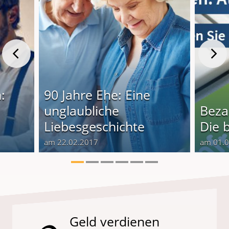
:
90 Jahre Ehe: Eine
unglaubliche
Beza
Liebesgeschichte
Die 
am 22.02.2017
am 01.
Geld verdienen