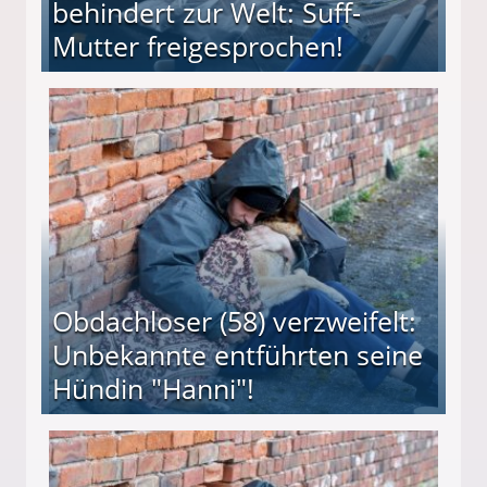
behindert zur Welt: Suff-
Mutter freigesprochen!
 Suff-Mutter freigesprochen!
Obdachloser (58) verzweifelt:
Unbekannte entführten seine
Hündin "Hanni"!
te entführten seine Hündin "Hanni"!