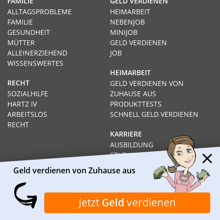
FAMILIE
GELD VERDIENEN
ALLTAGSPROBLEME
HEIMARBEIT
FAMILIE
NEBENJOB
GESUNDHEIT
MINIJOB
MÜTTER
GELD VERDIENEN
ALLEINERZIEHEND
JOB
WISSENSWERTES
HEIMARBEIT
RECHT
GELD VERDIENEN VON
SOZIALHILFE
ZUHAUSE AUS
HARTZ IV
PRODUKTTESTS
ARBEITSLOS
SCHNELL GELD VERDIENEN
RECHT
KARRIERE
AUSBILDUNG
STUDIUM
FERNSTUDIUM
Geld verdienen von Zuhause aus
GEHÄLTER
Impressum
Datenschutz
Kontakt
Über Heimarbeit.de
Jetzt
Geld
verdienen
© 2026
I❶I Heimarbeit.de