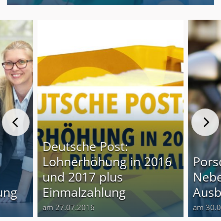
Deutsche Post:
Lohnerhöhung in 2016
Pors
und 2017 plus
Nebe
ung
Einmalzahlung
Ausb
am 27.07.2016
am 30.