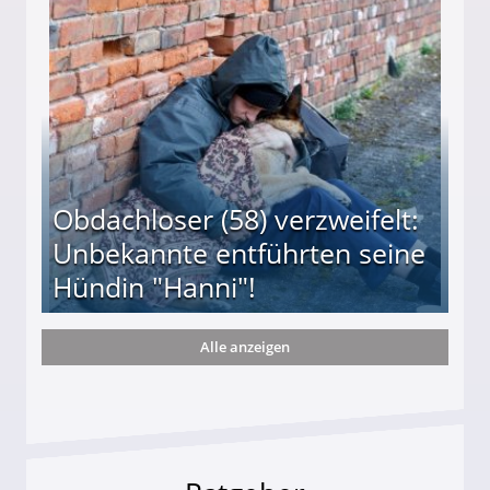
 Suff-Mutter freigesprochen!
Obdachloser (58) verzweifelt:
Unbekannte entführten seine
Hündin "Hanni"!
Alle anzeigen
te entführten seine Hündin "Hanni"!