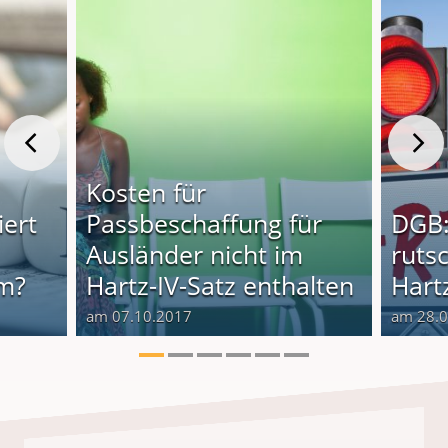
Kosten für
iert
Passbeschaffung für
DGB:
Ausländer nicht im
rutsc
im?
Hartz-IV-Satz enthalten
Hartz
am 07.10.2017
am 28.