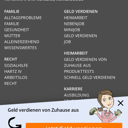
FAMILIE
GELD VERDIENEN
ALLTAGSPROBLEME
HEIMARBEIT
FAMILIE
NEBENJOB
GESUNDHEIT
MINIJOB
MÜTTER
GELD VERDIENEN
ALLEINERZIEHEND
JOB
WISSENSWERTES
HEIMARBEIT
RECHT
GELD VERDIENEN VON
SOZIALHILFE
ZUHAUSE AUS
HARTZ IV
PRODUKTTESTS
ARBEITSLOS
SCHNELL GELD VERDIENEN
RECHT
KARRIERE
AUSBILDUNG
STUDIUM
FERNSTUDIUM
Geld verdienen von Zuhause aus
GEHÄLTER
Impressum
Datenschutz
Kontakt
Über Heimarbeit.de