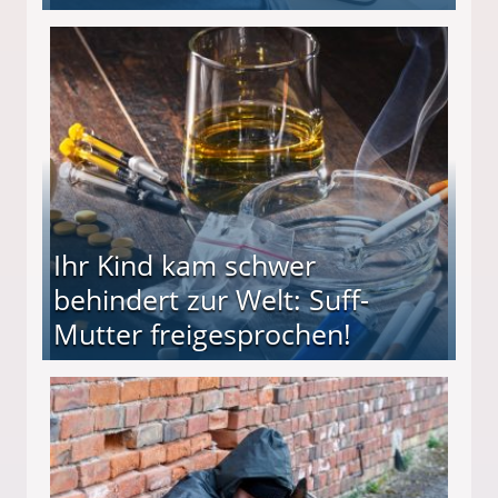
ieter (34) in den finanziellen Ruin!
Ihr Kind kam schwer
behindert zur Welt: Suff-
Mutter freigesprochen!
 Suff-Mutter freigesprochen!