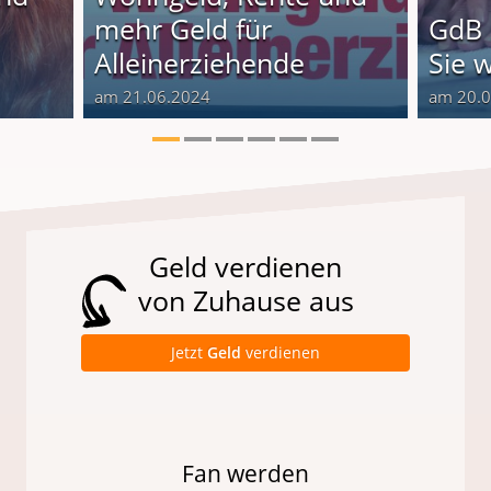
o
mehr Geld für
GdB 
Alleinerziehende
Sie 
am 21.06.2024
am 20.
Geld verdienen
von Zuhause aus
Jetzt
Geld
verdienen
Fan werden