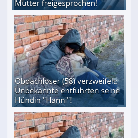
Mutter freigesprochen!
 Suff-Mutter freigesprochen!
Obdachloser (58) verzweifelt:
Unbekannte entführten seine
Hündin "Hanni"!
te entführten seine Hündin "Hanni"!