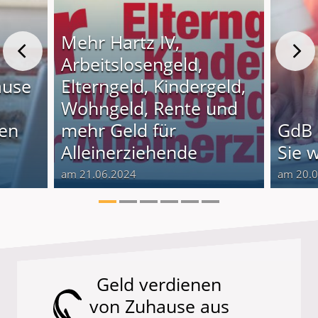
Mehr Hartz IV,
Arbeitslosengeld,
ause
Elterngeld, Kindergeld,
Wohngeld, Rente und
nen
mehr Geld für
GdB 
Alleinerziehende
Sie 
am 21.06.2024
am 20.
Geld verdienen
von Zuhause aus