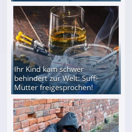
ieter (34) in den finanziellen Ruin!
Ihr Kind kam schwer
behindert zur Welt: Suff-
Mutter freigesprochen!
 Suff-Mutter freigesprochen!