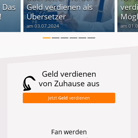
 Das
Geld verdienen als
verd
!
Übersetzer
Mögl
am 03.07.2024
am 01.
Geld verdienen
von Zuhause aus
Jetzt
Geld
verdienen
Fan werden