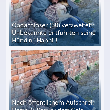
Obdachloser (58) verzweifelt:
Unbekannte entführten seine
Hündin "Hanni"!
te entführten seine Hündin "Hanni"!
Nach öffentlichem Aufschrei:
Hartz-IV-Bettler darf Geld