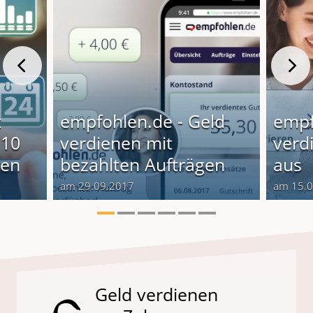
t
empfohlen.de - Geld
empf
 10
verdienen mit
verd
ten
bezahlten Aufträgen
aus
am 29.09.2017
am 15.
Geld verdienen