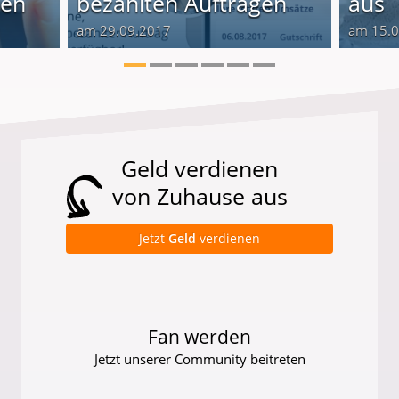
ten
bezahlten Aufträgen
aus
am 29.09.2017
am 15.
Geld verdienen
von Zuhause aus
Jetzt
Geld
verdienen
Fan werden
Jetzt unserer Community beitreten