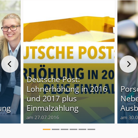
Deutsche Post:
Lohnerhöhung in 2016
Pors
und 2017 plus
Nebe
ung
Einmalzahlung
Ausb
am 27.07.2016
am 30.