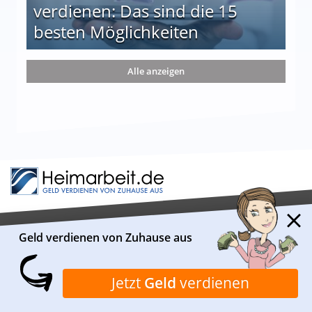
verdienen: Das sind die 15
besten Möglichkeiten
nd die 15 besten Möglichkeiten
Alle anzeigen
Geld verdienen von Zuhause aus
ÜBER HEIMARBEIT.DE
Heimarbeit.de ist ein Informationsportal, das sich
Jetzt
Geld
verdienen
insbesondere mit geeigneten Verdienstmöglichkeiten von
Zuhause aus beschäftigt. Das Redaktionsteam recherchiert