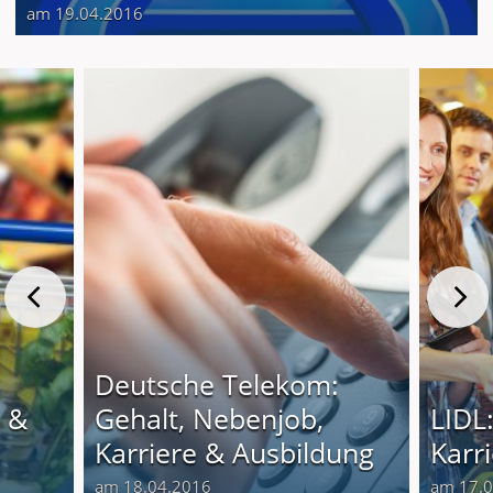
am 19.04.2016
Deutsche Telekom:
e &
Gehalt, Nebenjob,
LIDL
Karriere & Ausbildung
Karr
am 18.04.2016
am 17.