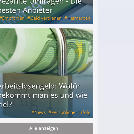
Bezahlte Umfragen - Die
besten Anbieter
Empfohlen
Geld verdienen
Heimarbeit
Arbeitslosengeld: Wofür
bekommt man es und wie
iel?
News
Persönlicher Erfolg
Alle anzeigen
ie viel?