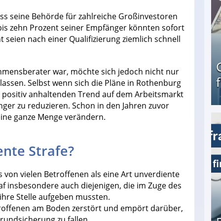
 dass seine Behörde für zahlreiche Großinvestoren
bis zehn Prozent seiner Empfänger könnten sofort
 seien nach einer Qualifizierung ziemlich schnell
ehmensberater war, möchte sich jedoch nicht nur
lassen. Selbst wenn sich die Pläne in Rothenburg
n positiv anhaltenden Trend auf dem Arbeitsmarkt
ger zu reduzieren. Schon in den Jahren zuvor
eine ganze Menge verändern.
Geld verdienen als Tagger für Netflix
ente Strafe?
s von vielen Betroffenen als eine Art unverdiente
f insbesondere auch diejenigen, die im Zuge des
ihre Stelle aufgeben mussten.
troffenen am Boden zerstört und empört darüber,
Grundsicherung zu fallen.