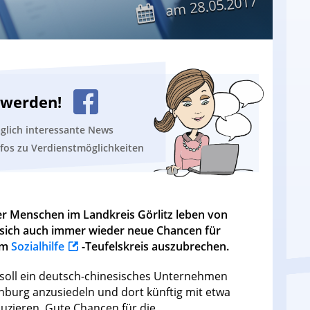
28.05.2017
am
n werden!
äglich interessante News
nfos zu Verdienstmöglichkeiten
r Menschen im Landkreis Görlitz leben von
n sich auch immer wieder neue Chancen für
em
Sozialhilfe
-Teufelskreis auszubrechen.
e soll ein deutsch-chinesisches Unternehmen
enburg anzusiedeln und dort künftig mit etwa
uzieren. Gute Chancen für die