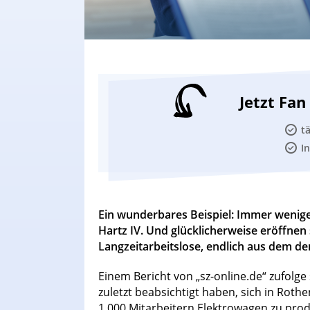
Jetzt Fa
t
I
Ein wunderbares Beispiel: Immer wenige
Hartz IV. Und glücklicherweise eröffne
Langzeitarbeitslose, endlich aus dem d
Einem Bericht von „sz-online.de“ zufolg
zuletzt beabsichtigt haben, sich in Roth
1.000 Mitarbeitern Elektrowagen zu prod