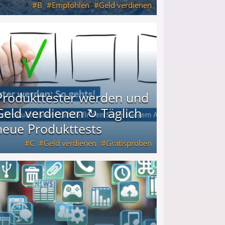
B
Empfohlen
Geld verdienen
keiten
Produkttester werden und
Geld verdienen ↻ Täglich
neue Produkttests
C
Geld verdienen
Gratisproben
glich neue Produkttests