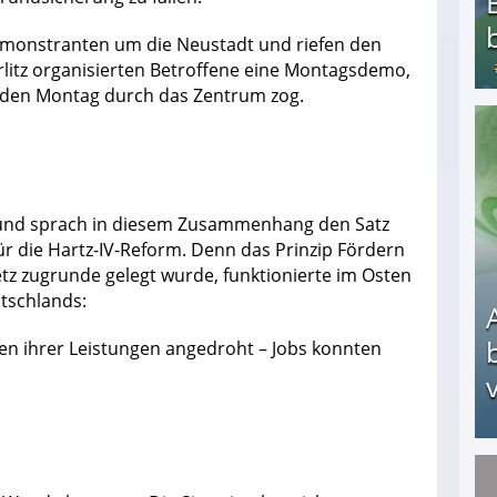
Demonstranten um die Neustadt und riefen den
rlitz organisierten Betroffene eine Montagsdemo,
jeden Montag durch das Zentrum zog.
Bezahlte Umfragen - Die besten Anbieter
t und sprach in diesem Zusammenhang den Satz
ür die Hartz-IV-Reform. Denn das Prinzip Fördern
tz zugrunde gelegt wurde, funktionierte im Osten
tschlands:
en ihrer Leistungen angedroht – Jobs konnten
v
Arbeitslosengeld: Wofür bekommt man es und w