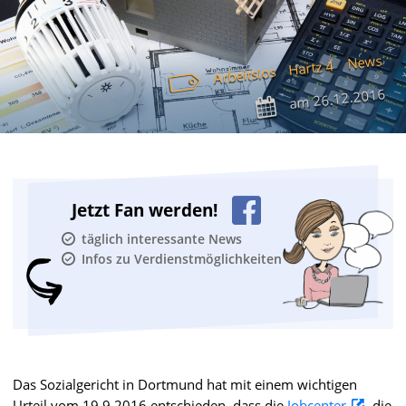
News
Hartz 4
Arbeitslos
26.12.2016
am
Jetzt Fan werden!
täglich interessante News
Infos zu Verdienstmöglichkeiten
Das Sozialgericht in Dortmund hat mit einem wichtigen
Urteil vom 19.9.2016 entschieden, dass die
Jobcenter
die