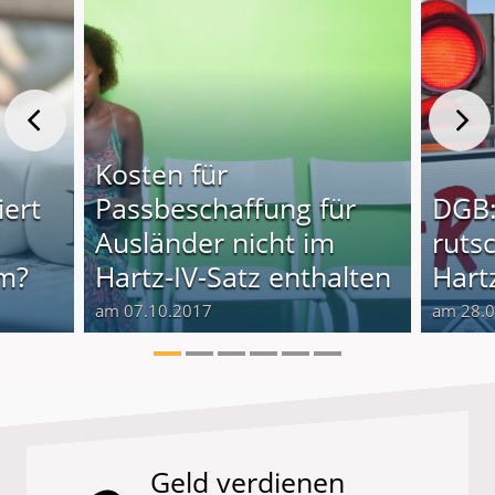
Kosten für
iert
Passbeschaffung für
DGB:
Ausländer nicht im
rutsc
im?
Hartz-IV-Satz enthalten
Hartz
am 07.10.2017
am 28.
Geld verdienen