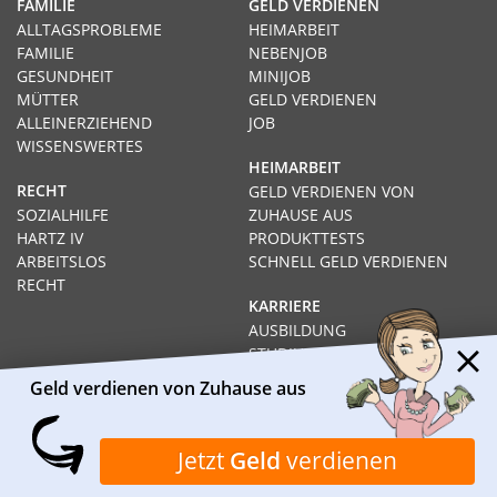
FAMILIE
GELD VERDIENEN
ALLTAGSPROBLEME
HEIMARBEIT
FAMILIE
NEBENJOB
GESUNDHEIT
MINIJOB
MÜTTER
GELD VERDIENEN
ALLEINERZIEHEND
JOB
WISSENSWERTES
HEIMARBEIT
RECHT
GELD VERDIENEN VON
SOZIALHILFE
ZUHAUSE AUS
HARTZ IV
PRODUKTTESTS
ARBEITSLOS
SCHNELL GELD VERDIENEN
RECHT
KARRIERE
AUSBILDUNG
STUDIUM
FERNSTUDIUM
Geld verdienen von Zuhause aus
GEHÄLTER
Impressum
Datenschutz
Kontakt
Über Heimarbeit.de
Jetzt
Geld
verdienen
© 2026
I❶I Heimarbeit.de