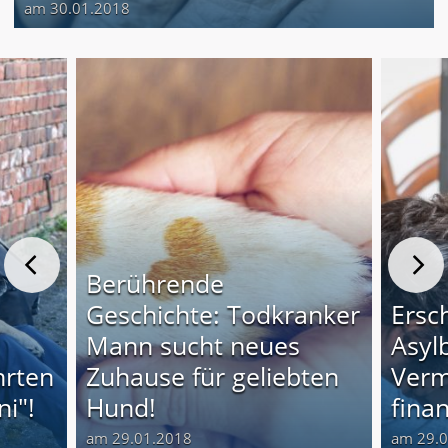
am 30.01.2018
Berührende
Geschichte: Todkranker
Ersc
Mann sucht neues
Asyl
hrten
Zuhause für geliebten
Verm
i"!
Hund!
finan
am 29.01.2018
am 29.