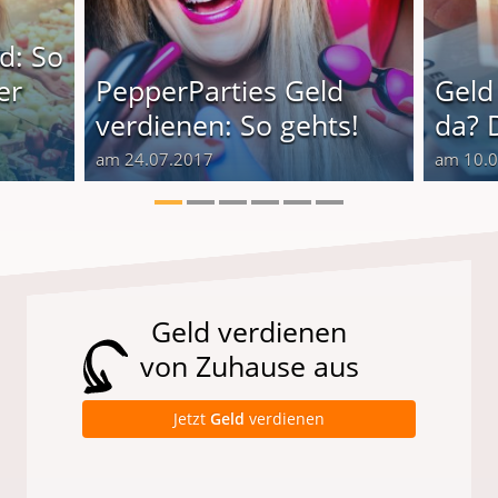
d: So
er
PepperParties Geld
Geld
verdienen: So gehts!
da? 
am 24.07.2017
am 10.
Geld verdienen
von Zuhause aus
Jetzt
Geld
verdienen