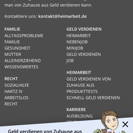
man von Zuhause aus Geld verdienen kann.
Kontaktiere uns:
kontakt@heimarbeit.de
FAMILIE
GELD VERDIENEN
ALLTAGSPROBLEME
HEIMARBEIT
FAMILIE
NEBENJOB
GESUNDHEIT
MINIJOB
MÜTTER
GELD VERDIENEN
ALLEINERZIEHEND
JOB
WISSENSWERTES
HEIMARBEIT
RECHT
GELD VERDIENEN VON
SOZIALHILFE
ZUHAUSE AUS
HARTZ IV
PRODUKTTESTS
ARBEITSLOS
SCHNELL GELD VERDIENEN
RECHT
KARRIERE
AUSBILDUNG
STUDIUM
FERNSTUDIUM
Geld verdienen von Zuhause aus