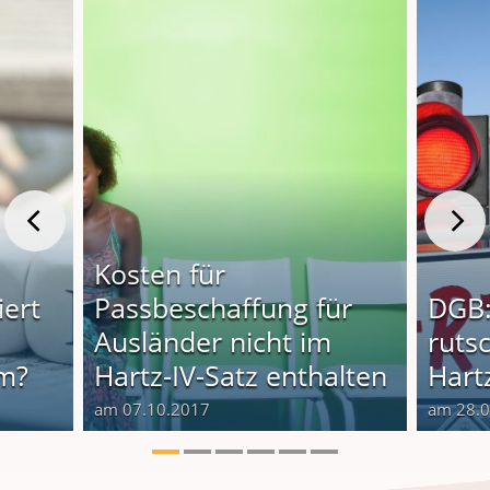
Kosten für
iert
Passbeschaffung für
DGB:
Ausländer nicht im
rutsc
im?
Hartz-IV-Satz enthalten
Hartz
am 07.10.2017
am 28.