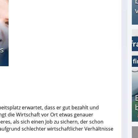
v
Arbeitslosengeld: Wofür bekommt man es und w
s
itsplatz erwartet, dass er gut bezahlt und
ingt die Wirtschaft vor Ort etwas genauer
res, als sich einen Job zu sichern, der schon
fgrund schlechter wirtschaftlicher Verhältnisse
Bezahlte Umfragen - Die besten Anbieter