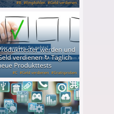
B
Empfohlen
Geld verdienen
keiten
Produkttester werden und
Geld verdienen ↻ Täglich
neue Produkttests
C
Geld verdienen
Gratisproben
glich neue Produkttests