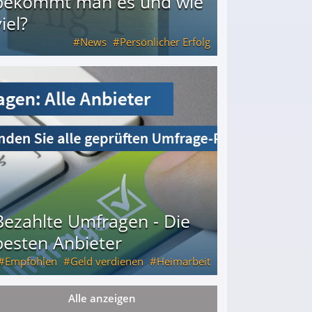
bekommt man es und wie
iel?
News
Persönlicher Erfolg
ie viel?
Bezahlte Umfragen - Die
besten Anbieter
Empfohlen
Geld verdienen
Heimarbeit
Alle anzeigen