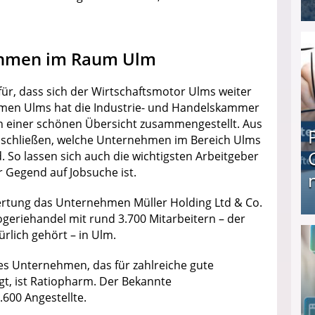
I❶I Schnell Geld verdienen: 20 seriöse Möglich
ehmen im Raum Ulm
ür, dass sich der Wirtschaftsmotor Ulms weiter
hmen Ulms hat die Industrie- und Handelskammer
in einer schönen Übersicht zusammengestellt. Aus
n schließen, welche Unternehmen im Bereich Ulms
d. So lassen sich auch die wichtigsten Arbeitgeber
er Gegend auf Jobsuche ist.
swertung das Unternehmen Müller Holding Ltd & Co.
ogeriehandel mit rund 3.700 Mitarbeitern – der
Produkttester werden und Geld verdienen ↻ Tä
ürlich gehört – in Ulm.
es Unternehmen, das für zahlreiche gute
gt, ist Ratiopharm. Der Bekannte
.600 Angestellte.