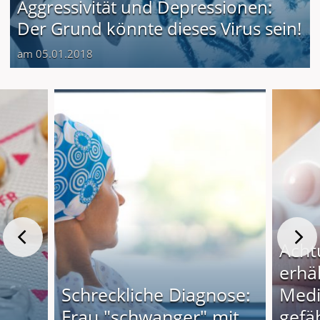
Aggressivität und Depressionen:
Der Grund könnte dieses Virus sein!
am 05.01.2018
Acht
erhäl
Schreckliche Diagnose:
Med
Frau "schwanger" mit
gefäh