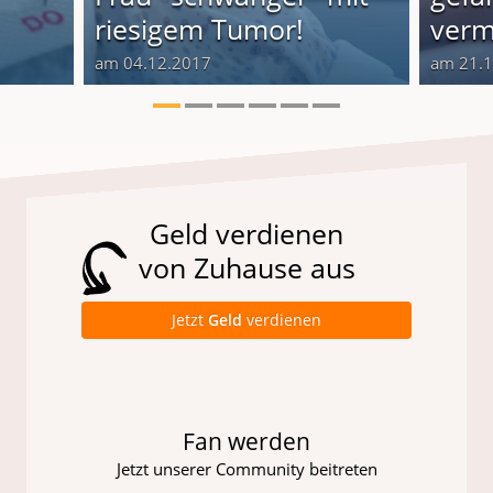
riesigem Tumor!
verm
am 04.12.2017
am 21.
Geld verdienen
von Zuhause aus
Jetzt
Geld
verdienen
Fan werden
Jetzt unserer Community beitreten