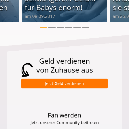
len
für Babys enorm!
sie s
am 08.09.2017
am 25.
Geld verdienen
von Zuhause aus
Jetzt
Geld
verdienen
Fan werden
Jetzt unserer Community beitreten