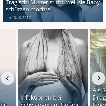
Tragisch: Mutter stirbt, weil sie Baby
schützen möchte!
am 13.10.2017
Als S
Infektionen bei
Drog
mit
Schwangeren: Gefahr
Kinde