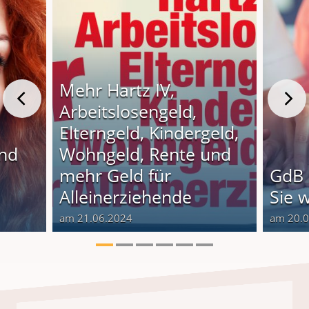
Mehr Hartz IV,
Arbeitslosengeld,
Elterngeld, Kindergeld,
und
Wohngeld, Rente und
o
mehr Geld für
GdB 
Alleinerziehende
Sie 
am 21.06.2024
am 20.