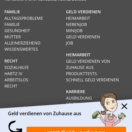
FAMILIE
GELD VERDIENEN
ALLTAGSPROBLEME
HEIMARBEIT
FAMILIE
NEBENJOB
GESUNDHEIT
MINIJOB
MÜTTER
GELD VERDIENEN
ALLEINERZIEHEND
JOB
WISSENSWERTES
HEIMARBEIT
RECHT
GELD VERDIENEN VON
SOZIALHILFE
ZUHAUSE AUS
HARTZ IV
PRODUKTTESTS
ARBEITSLOS
SCHNELL GELD VERDIENEN
RECHT
KARRIERE
AUSBILDUNG
STUDIUM
FERNSTUDIUM
Geld verdienen von Zuhause aus
GEHÄLTER
Impressum
Datenschutz
Kontakt
Über Heimarbeit.de