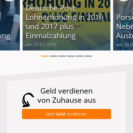
Deutsche Post:
Lohnerhöhung in 2016
Pors
und 2017 plus
Nebe
ung
Einmalzahlung
Ausb
am 27.07.2016
am 30.
Geld verdienen
von Zuhause aus
Jetzt
Geld
verdienen