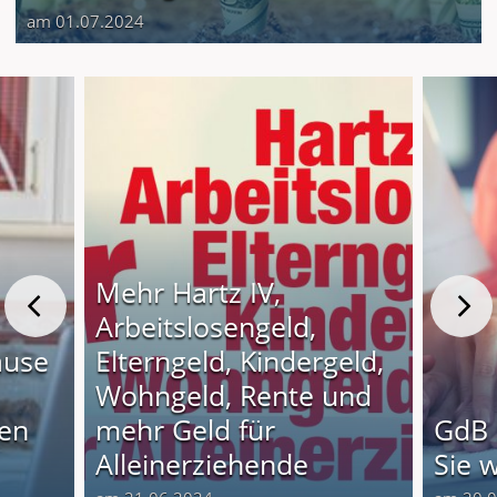
am 01.07.2024
Mehr Hartz IV,
Arbeitslosengeld,
ause
Elterngeld, Kindergeld,
Wohngeld, Rente und
nen
mehr Geld für
GdB 
Alleinerziehende
Sie 