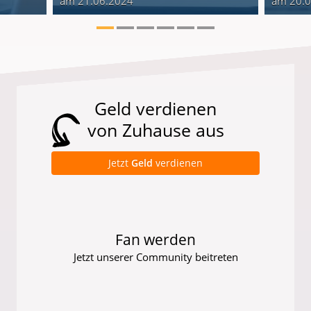
am 21.06.2024
am 20.
Geld verdienen
von Zuhause aus
Jetzt
Geld
verdienen
Fan werden
Jetzt unserer Community beitreten